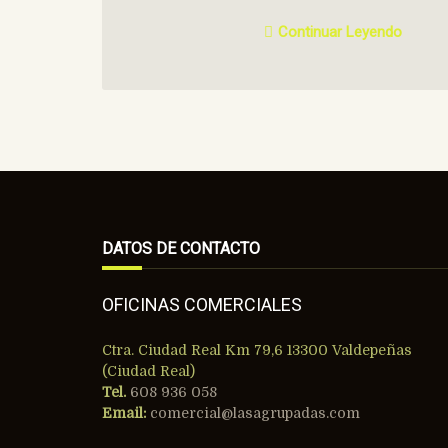
Continuar Leyendo
DATOS DE CONTACTO
OFICINAS COMERCIALES
Ctra. Ciudad Real Km 79,6 13300 Valdepeñas
(Ciudad Real)
Tel.
608 936 058
Email:
comercial@lasagrupadas.com