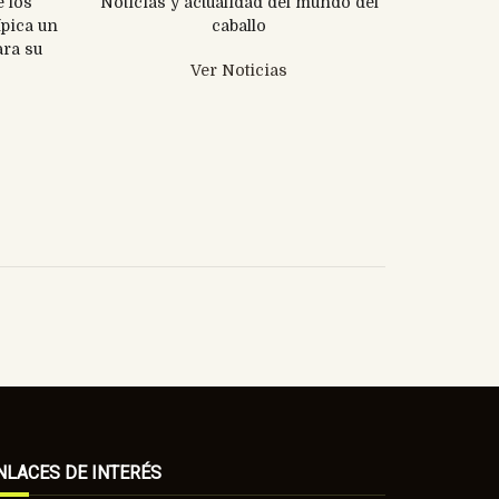
 los
Noticias y actualidad del mundo del
ípica un
caballo
ara su
Ver Noticias
NLACES DE INTERÉS