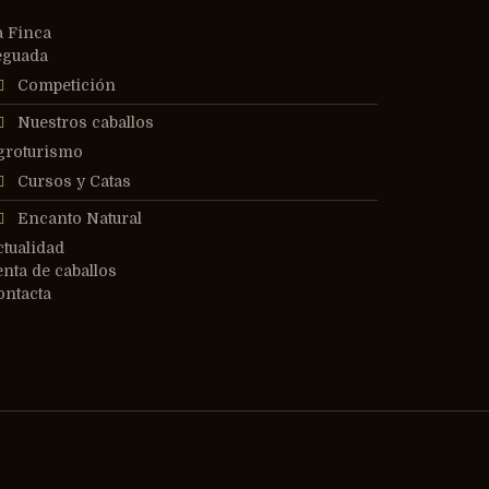
a Finca
eguada
Competición
Nuestros caballos
groturismo
Cursos y Catas
Encanto Natural
ctualidad
enta de caballos
ontacta